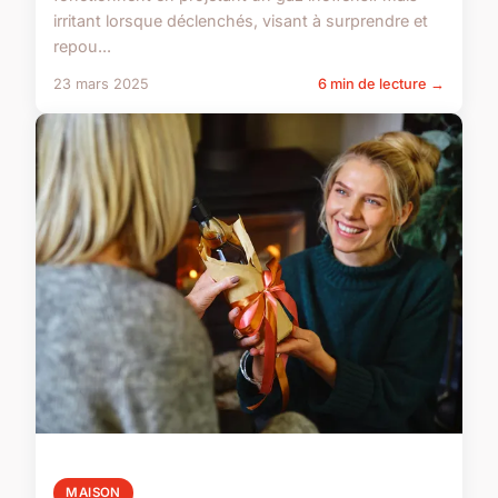
irritant lorsque déclenchés, visant à surprendre et
repou...
23 mars 2025
6 min de lecture →
MAISON