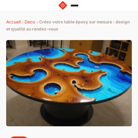
Accueil
›
Deco
›
Créez votre table époxy sur mesure : design
et qualité au rendez-vous